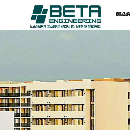
მთავარ
სახანძრო უსაფრთხოება და MEP ინჟინერია