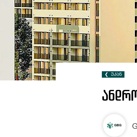
❮ ‎‎ ‎უკან
ანდრო
G